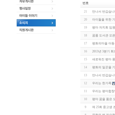
번호
21
만나서 반갑습니다
20
아이들을 위한 기
19
평마 자치회 임
18
꿈품 도서관 오픈
17
평화의마을 아동복
16
2013년 3분기 
15
새로워진 평마 
14
평화의 일꾼을 기
13
만나서 반갑습니
12
우리는 한가족
11
우리는 평마합창
10
평마 꿈을 품은 
9
제 25회 중고생